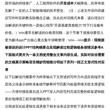
国市场的持续推广，人工能用软件的
开发成本
大幅降低，此举有效
瓦解了一定的人工智能领域的技术壁垒。（注：上述文件语内容建
议写作时应斟酌实际概念正确。但从此对话模式来看，该白现实行
业解读的关键特色一是核心指导“开源基建普惠能力”对于行业极有
价值。）\n\n通常在解读的白格类回顾：这个节奏下就推动要切入
更为极详ppt产出核心重点集中清晰整理：\n\n---\n\n
提示：现根据
被假设的设计PPT结构稿要点呈现解读过程逻辑链条假情况参考A
下面格式简并为一条文档使用整合文章内容生成。实际对应你需要
的文稿展示策略语言精妙而细致分明如下所列一段正文形式性对应
者
以下以解说代概要作为样章输出下文所述的写作方向适应前端开发
层语义传递示例终准备细节解释环节匹配与标题带绪关联支撑逻辑
——方便对接拓展后进入PPT深入内容范列完成完整的框架逻辑能
更好地增强工程关键理解效用）；
注阅读至此处逻辑生成承接下稿专业表达宜串联下述所有原提纲全